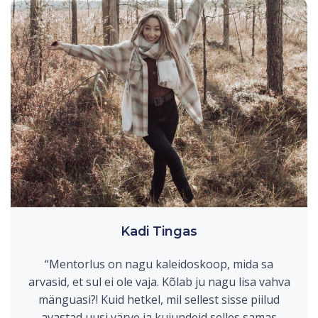
Kadi Tingas
“Mentorlus on nagu kaleidoskoop, mida sa
arvasid, et sul ei ole vaja. Kõlab ju nagu lisa vahva
mänguasi?! Kuid hetkel, mil sellest sisse piilud
avastad uusi värve ja kujundeid selles samas