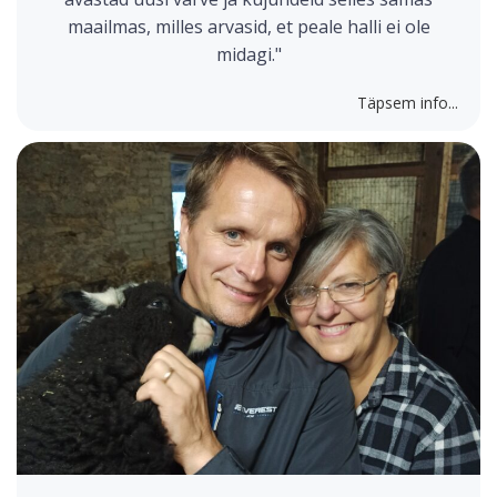
maailmas, milles arvasid, et peale halli ei ole
midagi."
Täpsem info...