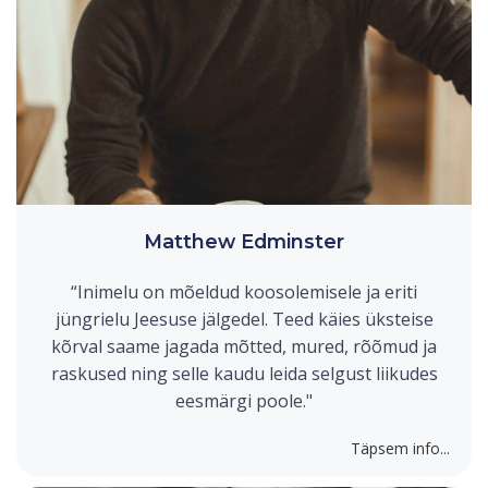
Matthew Edminster
“Inimelu on mõeldud koosolemisele ja eriti
jüngrielu Jeesuse jälgedel. Teed käies üksteise
kõrval saame jagada mõtted, mured, rõõmud ja
raskused ning selle kaudu leida selgust liikudes
eesmärgi poole."
Täpsem info...