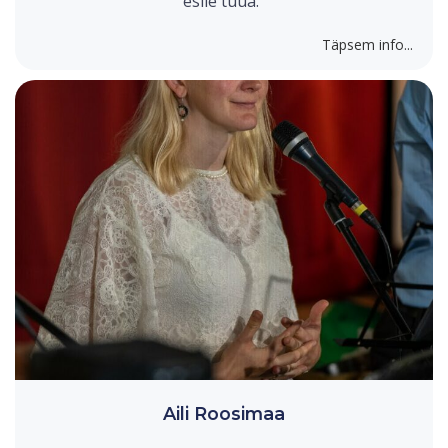
esile tuua."
Täpsem info...
Aili Roosimaa