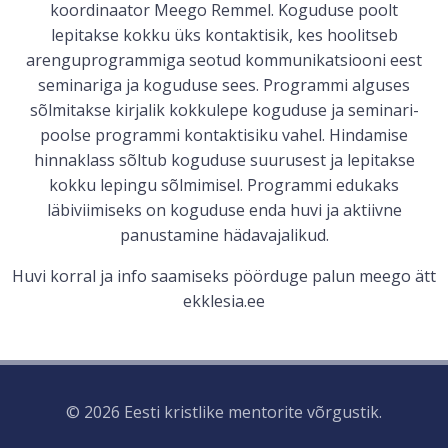
koordinaator Meego Remmel. Koguduse poolt
lepitakse kokku üks kontaktisik, kes hoolitseb
arenguprogrammiga seotud kommunikatsiooni eest
seminariga ja koguduse sees. Programmi alguses
sõlmitakse kirjalik kokkulepe koguduse ja seminari-
poolse programmi kontaktisiku vahel. Hindamise
hinnaklass sõltub koguduse suurusest ja lepitakse
kokku lepingu sõlmimisel. Programmi edukaks
läbiviimiseks on koguduse enda huvi ja aktiivne
panustamine hädavajalikud.
Huvi korral ja info saamiseks pöörduge palun meego ätt
ekklesia.ee
© 2026 Eesti kristlike mentorite võrgustik.