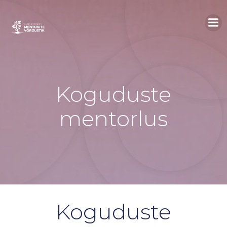
Skip
to
content
Koguduste
mentorlus
Koguduste