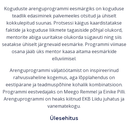
Koguduste arenguprogrammi eesmärgiks on koguduse
teadlik edasiminek palvemeeles otsitud ja ühiselt
kokkulepitud suunas. Protsessi käigus kaardistatakse
faktide ja koguduse liikmete tagasiside põhjal olukord,
mentorite abiga uuritakse olukorda sügavuti ning siis
seatakse ühiselt järgnevaid eesmärke. Programmi viimase
osana jääb üks mentor kaasa aitama eesmärkide
elluviimisel.
Arenguprogrammi väljatöötamist on inspireerinud
rahvusvaheline kogemus, aga lõpplahendus on
eestipärane ja teadmuspõhine kohalik kombinatsioon.
Programmi eestvedajaks on Meego Remmel ja Einike Pilli.
Arenguprogrammi on heaks kiitnud EKB Liidu juhatus ja
vanematekogu.
Ülesehitus