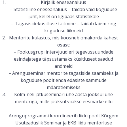
Kirjalik eneseanalüüs
– Statistiline eneseanalüüs – täidab vaid koguduse
juht, kellel on ligipääs statistikale
– Tagasisideküsitluse täitmine – täidab laiem ring
koguduse liikmeid
Mentorite külastus, mis koosneb omakorda kahest
osast:
– Fookusgrupi intervjuud eri tegevussuundade
esindajatega täpsustamaks küsitlusest saadud
andmeid
– Arenguseminar mentorite tagasiside saamiseks ja
koguduse poolt enda edasiste sammude
määratlemiseks
Kolm-neli jätkuseminari ühe aasta jooksul ühe
mentoriga, mille jooksul viiakse eesmärke ellu
Arenguprogrammi koordineerib liidu poolt Kõrgem
Usuteaduslik Seminar ja EKB liidu mentorluse