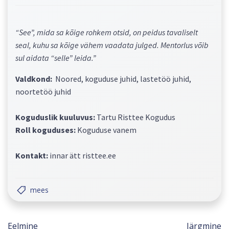
“See”, mida sa kõige rohkem otsid, on peidus tavaliselt
seal, kuhu sa kõige vähem vaadata julged. Mentorlus võib
sul aidata “selle” leida.”
Valdkond:
Noored, koguduse juhid, lastetöö juhid,
noortetöö juhid
Koguduslik kuuluvus:
Tartu Risttee Kogudus
Roll koguduses:
Koguduse vanem
Kontakt:
innar ätt risttee.ee
mees
Navigeerimine
Navi
Eelmine
Järgmine