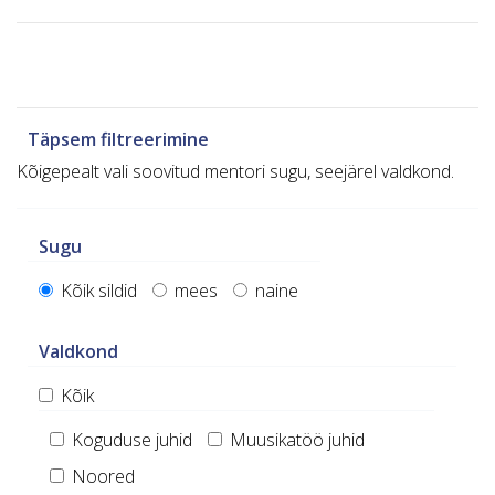
Täpsem filtreerimine
Kõigepealt vali soovitud mentori sugu, seejärel valdkond.
Sugu
Kõik sildid
mees
naine
Valdkond
Kõik
Koguduse juhid
Muusikatöö juhid
Noored