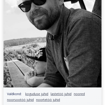
Valdkond:
koguduse juhid
lastetöö juhid
noored
noorsootöö juhid
noortetöö juhid