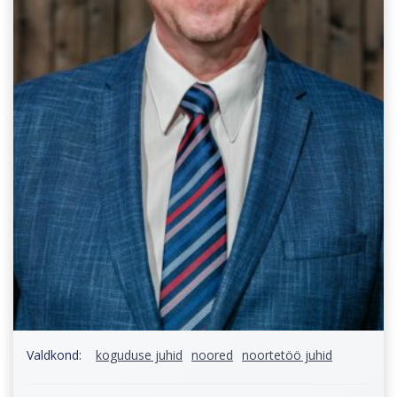
Valdkond:
koguduse juhid
noored
noortetöö juhid