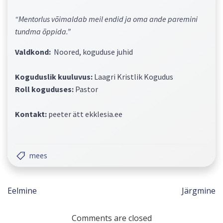
“Mentorlus võimaldab meil endid ja oma ande paremini
tundma õppida.”
Valdkond:
Noored, koguduse juhid
Koguduslik kuuluvus:
Laagri Kristlik Kogudus
Roll koguduses:
Pastor
Kontakt:
peeter ätt ekklesia.ee
mees
Navigeerimine
Navi
Eelmine
Järgmine
Comments are closed