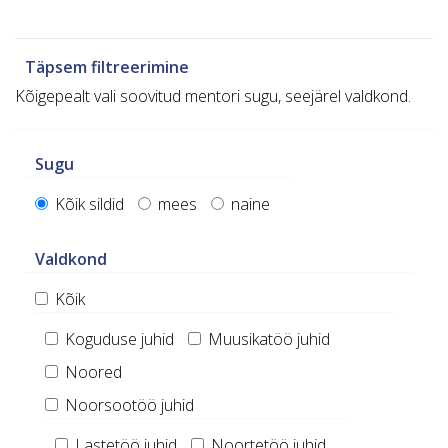
Täpsem filtreerimine
Kõigepealt vali soovitud mentori sugu, seejärel valdkond.
Sugu
Kõik sildid
mees
naine
Valdkond
Kõik
Koguduse juhid
Muusikatöö juhid
Noored
Noorsootöö juhid
Lastetöö juhid
Noortetöö juhid